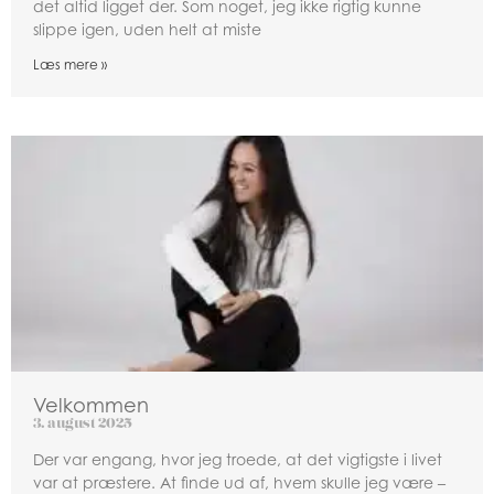
det altid ligget der. Som noget, jeg ikke rigtig kunne
slippe igen, uden helt at miste
Læs mere »
Velkommen
3. august 2025
Der var engang, hvor jeg troede, at det vigtigste i livet
var at præstere. At finde ud af, hvem skulle jeg være –