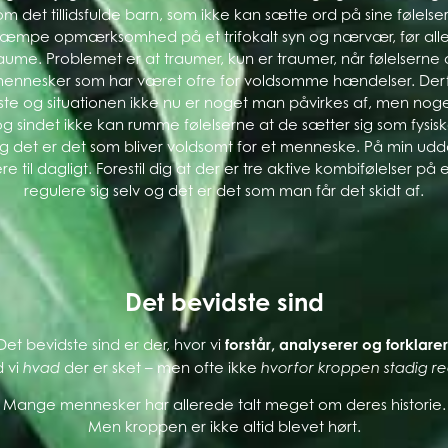
om det tillidsfulde barn, som ikke kan sætte ord på sine følel
kæmpe opmærksomhed på et trifokalt syn og nærvær, før alle h
traume. Problemet er at traumer, kun er traumer, når følelser
nesker som har været ofre for voldsomme hændelser. Derfor
øste og situationen ikke nu er noget man påvirkes af, men n
og sindet ikke kan rumme følelserne at de sætter sig som fysisk
g det er det som bliver voldsomt for et menneske. På min uddan
e til dagligt. Forestil dig at der er tre aktive kombifølelser 
regulere sig selv og det er det som man får det skidt af.
Det bevidste sind
Det bevidste sind er der, hvor vi
forstår, analyserer og forklarer
d vi
der er sket – men ofte ikke
hvad
hvorfor kroppen stadig r
Mange mennesker har allerede talt meget om deres historie.
Men kroppen er ikke altid blevet hørt.