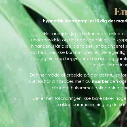
En
Hypnotisk kropsterapi er til dig der mærke
Her arbejder jeg ikke kun med tanker ell
underbevidste og det ubevidste sind – så kro
hinanden. Når disse lag falder i et balancere
klarhed, der ikke kan forklares før det egentlig
at se og din krop begynder at mærke og gamle m
er her forandrin
Den her måde at arbejde på gør det muligt for d
kun forstår din proces men du
mærker
den også
din indre hukommelse slippe sine gam
Det er her, forandringen ikke bare bliver noget
trække i samme retning og du kan 