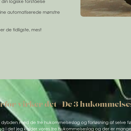
din logiske forståelse
dine automatiserede mønstre
r de tidligste, mest
rfor virker det - De 3 hukommelse
er i dybden med de tre hukommelseslag og forløsning af selve f
dre og i det jeg kalder vores tre hukommelseslag og der er ma