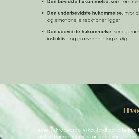
Den bevidste hukommelse
, som rummer 
Den underbevidste hukommelse
, hvor 
og emotionelle reaktioner ligger
Den ubevidste hukommelse
, som gemme
instinktive og præverbale lag af dig
Hvo
Hypnotisk kropsterapi virker, fordi det arbejd
ord. Vi har alle vores erfaringer i vores in