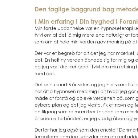
Den faglige baggrund bag metod
I Min erfaring I Din tryghed I Forank
Min første uddannelse var en hypnoseterapi 
tvivl om at det lå mig mere end naturligt at for
som om at hele min verden gav mening på et 
Der var et begreb for alt det jeg har mærket
det. En helt ny verden åbnede sig for mig og 
og jeg var ikke længere i tvivl om min retning i 
med det.
Det er nu snart 6 år siden og jeg har været ful
har altid hypnosen med mig i alt hvad jeg gø
måde at forstå og opleve verdenen på, som g
dybere plan og det jeg vidste, fik et navn og fø
en tilgang som er mærkbar for den som mærk
år siden efterhånden, er jeg stadig åben og ydm
Derfor har jeg også som den eneste i Danma
terapiform, som jeg udbyder som en reel udda