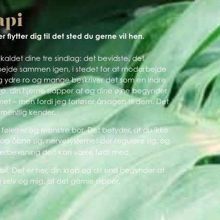
api
 flytter dig til det sted du gerne vil hen.
aldet dine tre sindlag: det bevidste, det
bejde sammen igen, i stedet for at modarbejde
og ydre ro og mange beskriver det som en indre
l ro, din hjerne slapper af og dine øjne begynder
t – men fordi jeg forløser årsagen til dem. Det
ormentlig kender.
følelser og mønstre bor. Det betyder, at du ikke
op åbne sig, nervesystemet der regulere sig, og
 overbevisning den kan være født med.
il. Det er her, din krop og dit sind begynder at
selv og mig, at det gamle slipper.