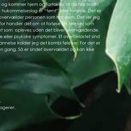
ser og kommer hjem og fortæller at de har ondt i
ukommelseslag er “tømt” eller forløste. Det er
ne overvælder personen som har dem. Det ser jeg
 handler det om at forløse de følelser som
oget som opleves uden det bliver overvældende.
e eller psykiske symptomer. Et overbelastet sind
nelse kalder jeg det kombi følelser. For det er
på en gang. Så er sindet overvældet og kan ikke
.
.
eagerer