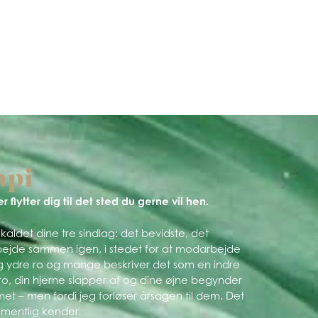
api
 flytter dig til det sted du gerne vil hen.
aldet dine tre sindlag: det bevidste, det
bejde sammen igen, i stedet for at modarbejde
og ydre ro og mange beskriver det som en indre
l ro, din hjerne slapper af og dine øjne begynder
t – men fordi jeg forløser årsagen til dem. Det
ormentlig kender.