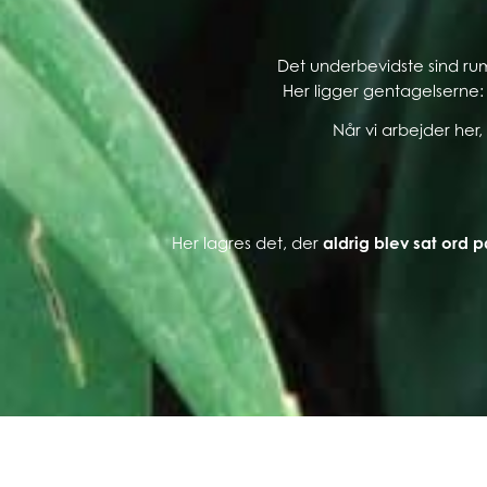
Det underbevidste sind r
Her ligger gentagelserne:
Når vi arbejder he
Her lagres det, der
aldrig blev sat ord p