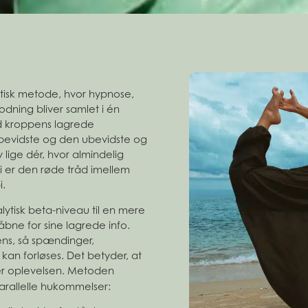
utisk metode, hvor hypnose,
dning bliver samlet i én
d kroppens lagrede
evidste og den ubevidste og
v lige dér, hvor almindelig
pi er den røde tråd imellem
i.
lytisk beta-niveau til en mere
 åbne for sine lagrede info.
ens, så spændinger,
kan forløses. Det betyder, at
 oplevelsen. Metoden
parallelle hukommelser: