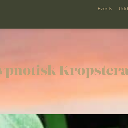
Events
Udd
ypnotisk Kropstera