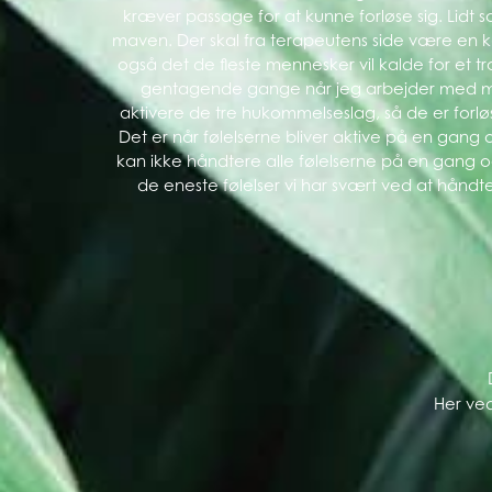
kræver passage for at kunne forløse sig. Lidt s
maven. Der skal fra terapeutens side være en 
også det de fleste mennesker vil kalde for et 
gentagende gange når jeg arbejder med men
aktivere de tre hukommelseslag, så de er forl
Det er når følelserne bliver aktive på en gang 
kan ikke håndtere alle følelserne på en gang o
de eneste følelser vi har svært ved at håndter
Her ve