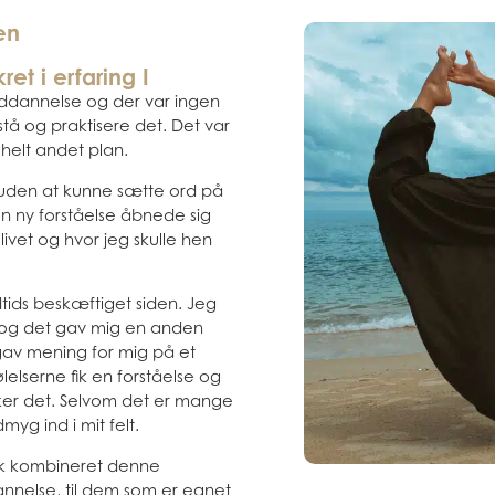
en
ret i erfaring I
uddannelse og der var ingen
stå og praktisere det. Det var
helt andet plan.
, uden at kunne sætte ord på
en ny forståelse åbnede sig
livet og hvor jeg skulle hen
dtids beskæftiget siden. Jeg
r og det gav mig en anden
av mening for mig på et
lelserne fik en forståelse og
er det. Selvom det er mange
yg ind i mit felt.
rk kombineret denne
nnelse, til dem som er egnet