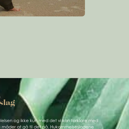
slag
ølelsen og ikke kun med det vi kan forklare med
nge måder at gå til det på. Hukommelseslagene