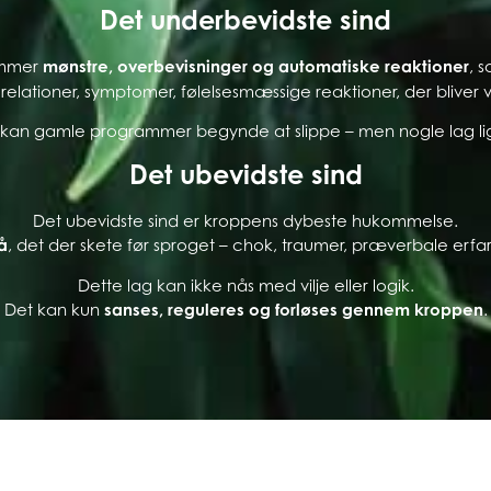
Det underbevidste sind
ummer
mønstre, overbevisninger og automatiske reaktioner
, 
 relationer, symptomer, følelsesmæssige reaktioner, der bliver
r, kan gamle programmer begynde at slippe – men nogle lag l
Det ubevidste sind
Det ubevidste sind er kroppens dybeste hukommelse.
å
, det der skete før sproget – chok, traumer, præverbale erfa
Dette lag kan ikke nås med vilje eller logik.
Det kan kun
sanses, reguleres og forløses gennem kroppen
.