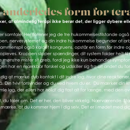
 anderledes form for ter
r, at almindelig terapi ikke berør det, der ligger dybere eller
er samtale. Her forener jeg de tre hukommelsestilstande også k
ppen, nervesystemet og din indre hukommelse begynder at ar
t sammenspil også kaldet kongruens, opstår en form for indre 
 opleves. Kroppen slipper spændinger, dit system falder helt ti
ønstre mister sit greb, fordi jeg ikke kun behandler symptome
gen har en mærkbar forskel og udskiller sig fra alt andet du f
ig at mærke dyb kontakt i dit indre lag, hvor dine reaktioner, 
. Din tvivl forsvinder og du ved hvem du er. Du mærker din kr
le lag, der ellers har holdt dig fast alt for længe, med den
, du taler om. Det er her, den bliver virkelig. Nærværende. Stab
mærke, at du kommer hjem i dig selv. Det er i mødet med dig 