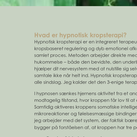
Hvad er hypnotisk kropsterapi?
Hypnotisk kropsterapi er en integreret terape
kropsbaseret regulering og dyb emotionel afko
samlet proces. Metoden arbejder direkte me
hukommelse – både den bevidste, den underb
hjælper dit nervesystem med at nulstille sig sel
samtale ikke når helt ind. Hypnotisk kropstera
alle sindslag. Jeg kalder det den 3-enige terap
I hypnosen sænkes hjernens aktivitet fra et ana
modtagelig tilstand, hvor kroppen får lov til at
Samtidig aktiveres kroppens somatiske intellig
mikroreaktioner og følelsesmæssige bindinger 
jeg arbejder med det system, der
bærer
faktisk
bygger på forståelsen af, at kroppen har tre 